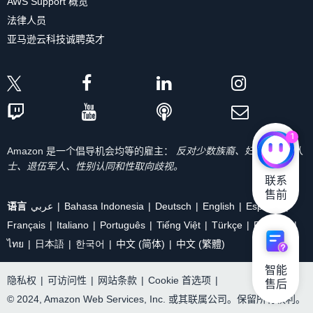
AWS Support 概览
法律人员
亚马逊云科技诚聘英才
1
Amazon 是一个倡导机会均等的雇主：
反对少数族裔、妇女、残疾人
士、退伍军人、性别认同和性取向歧视。
联系

售前
语言
عربي
Bahasa Indonesia
Deutsch
English
Español
Français
Italiano
Português
Tiếng Việt
Türkçe
Ρусский
ไทย
日本語
한국어
中文 (简体)
中文 (繁體)
智能

隐私权
|
可访问性
|
网站条款
|
Cookie 首选项
|
售后
© 2024, Amazon Web Services, Inc. 或其联属公司。保留所有权利。