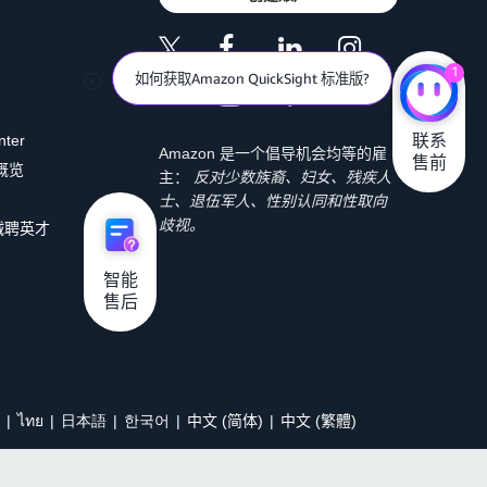
1
如何获取Amazon QuickSight 标准版?
联系

nter
Amazon 是一个倡导机会均等的雇
售前
 概览
主：
反对少数族裔、妇女、残疾人
士、退伍军人、性别认同和性取向
歧视。
诚聘英才
智能

售后
ไทย
日本語
한국어
中文 (简体)
中文 (繁體)