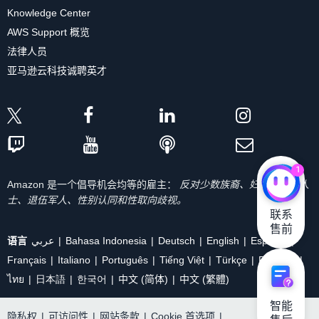
Knowledge Center
AWS Support 概览
法律人员
亚马逊云科技诚聘英才
1
Amazon 是一个倡导机会均等的雇主：
反对少数族裔、妇女、残疾人
士、退伍军人、性别认同和性取向歧视。
联系

售前
语言
عربي
Bahasa Indonesia
Deutsch
English
Español
Français
Italiano
Português
Tiếng Việt
Türkçe
Ρусский
ไทย
日本語
한국어
中文 (简体)
中文 (繁體)
智能

隐私权
|
可访问性
|
网站条款
|
Cookie 首选项
|