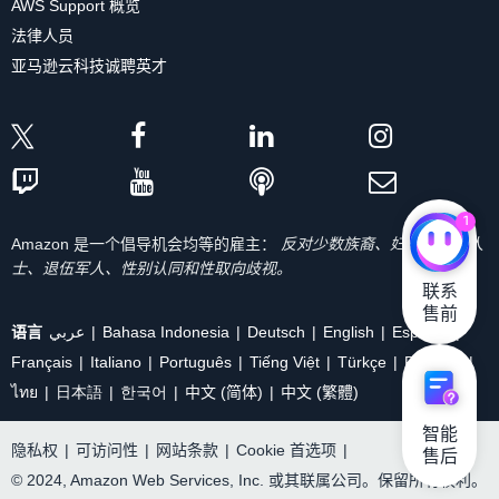
AWS Support 概览
法律人员
亚马逊云科技诚聘英才
1
Amazon 是一个倡导机会均等的雇主：
反对少数族裔、妇女、残疾人
士、退伍军人、性别认同和性取向歧视。
联系

售前
语言
عربي
Bahasa Indonesia
Deutsch
English
Español
Français
Italiano
Português
Tiếng Việt
Türkçe
Ρусский
ไทย
日本語
한국어
中文 (简体)
中文 (繁體)
智能

隐私权
|
可访问性
|
网站条款
|
Cookie 首选项
|
售后
© 2024, Amazon Web Services, Inc. 或其联属公司。保留所有权利。