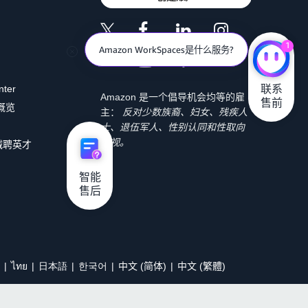
1
Amazon WorkSpaces是什么服务?
联系

nter
Amazon 是一个倡导机会均等的雇
售前
 概览
主：
反对少数族裔、妇女、残疾人
士、退伍军人、性别认同和性取向
歧视。
诚聘英才
智能

售后
ไทย
日本語
한국어
中文 (简体)
中文 (繁體)