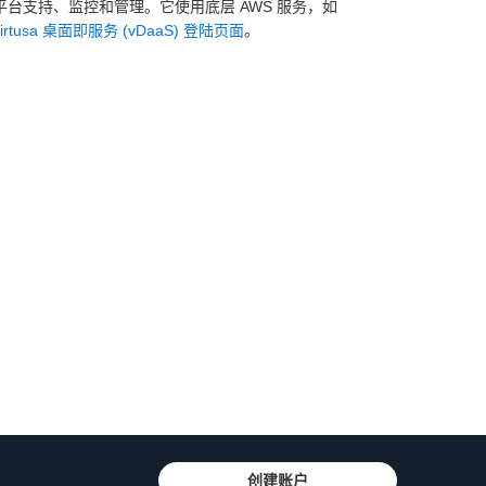
以及平台支持、监控和管理。它使用底层 AWS 服务，如
irtusa 桌面即服务 (vDaaS) 登陆页面
。
创建账户