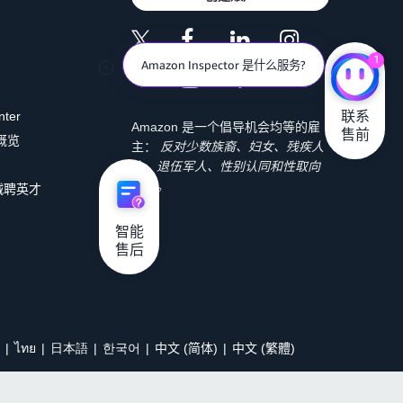
1
Amazon Inspector 是什么服务?
联系

nter
Amazon 是一个倡导机会均等的雇
售前
 概览
主：
反对少数族裔、妇女、残疾人
士、退伍军人、性别认同和性取向
歧视。
诚聘英才
智能

售后
ไทย
日本語
한국어
中文 (简体)
中文 (繁體)