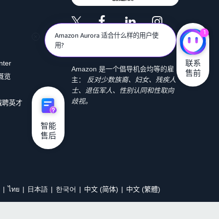
1
Amazon Aurora 适合什么样的用户使
用?
联系

nter
Amazon 是一个倡导机会均等的雇
售前
 概览
主：
反对少数族裔、妇女、残疾人
士、退伍军人、性别认同和性取向
歧视。
诚聘英才
智能

售后
ไทย
日本語
한국어
中文 (简体)
中文 (繁體)