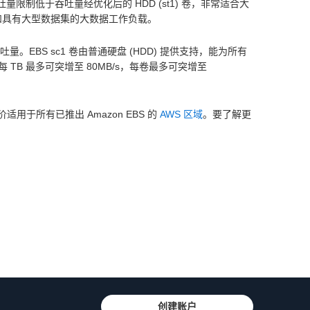
吞吐量限制低于吞吐量经优化后的 HDD (st1) 卷，非常适合大
日志处理和具有大型数据集的大数据工作负载。
准吞吐量。EBS sc1 卷由普通硬盘 (HDD) 提供支持，能为所有
每 TB 最多可突增至 80MB/s，每卷最多可突增至
定价适用于所有已推出 Amazon EBS 的
AWS 区域
。要了解更
创建账户