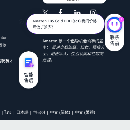
1
Amazon EBS Cold HDD (sc1) 卷的价格
降低了多少？
联系

nter
Amazon 是一个倡导机会均等的雇
售前
 概览
主：
反对少数族裔、妇女、残疾人
士、退伍军人、性别认同和性取向
歧视。
诚聘英才
智能

售后
ไทย
日本語
한국어
中文 (简体)
中文 (繁體)