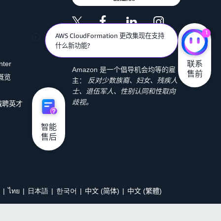
1
AWS CloudFormation 更改集现在支持
什么新功能?
联系

nter
Amazon 是一个倡导机会均等的雇
售前
 概览
主：
反对少数族裔、妇女、残疾人
士、退伍军人、性别认同和性取向
歧视。
诚聘英才
智能

售后
ไทย
日本語
한국어
中文 (简体)
中文 (繁體)