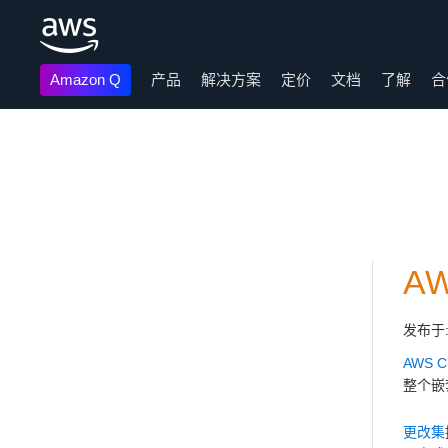
Amazon Q
产品
解决方案
定价
文档
了解
合
跳至主要内容
A
发布于
AWS C
整个嵌
更改集