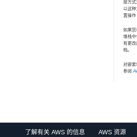
层方式
以这种
置操作
如果您
堆栈中
有更改
档。
对嵌套堆
参阅
A
了解有关 AWS 的信息
AWS 资源