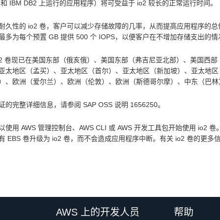
er 和 IBM DB2 上运行的应用程序）将可受益于 io2 较长的正常运行时间。
耐久性的 io2 卷，客户可以减少存储故障的几率，从而提高应用程序的总体可用
最多为每个预置 GB 提供 500 个 IOPS，以便客户在不增加存储支出
 io2 卷现已在美国东部（俄亥俄）、美国东部（弗吉尼亚北部）、美国
亚太地区（孟买）、亚太地区（首尔）、亚太地区（新加坡）、亚太地区
）、欧洲（爱尔兰）、欧洲（伦敦）、欧洲（斯德哥尔摩）、中东（巴林
的完整详细信息，请参阅 SAP OSS 说明 1656250。
以使用 AWS 管理控制台、AWS CLI 或 AWS 开发工具包开始使用 io
有 EBS 卷升级为 io2 卷，而不会造成应用程序中断。有关 io2 卷的更
AWS 上的开发人员
帮助