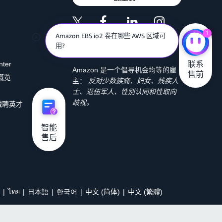
1
Amazon EBS io2 卷在哪些 AWS 区域可
用?
联系

nter
Amazon 是一个倡导机会均等的雇
售前
 概览
主：
反对少数族裔、妇女、残疾人
士、退伍军人、性别认同和性取向
歧视。
诚聘英才
智能

售后
ไทย
日本語
한국어
中文 (简体)
中文 (繁體)