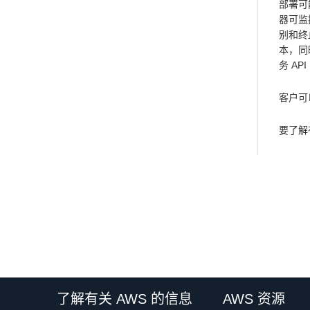
部署可
器可监
别和终
本，同时
务 AP
客户可
要了解
了解有关 AWS 的信息
AWS 资源