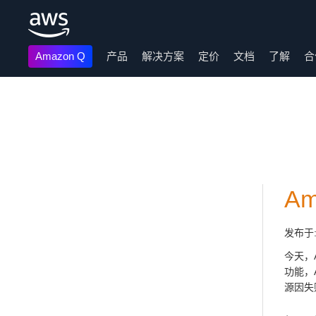
Amazon Q
产品
解决方案
定价
文档
了解
合
跳至主要内容
A
发布于
今天，Am
功能，
源因失