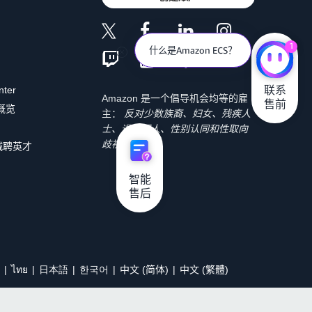
1
什么是Amazon ECS？
联系

nter
Amazon 是一个倡导机会均等的雇
售前
 概览
主：
反对少数族裔、妇女、残疾人
士、退伍军人、性别认同和性取向
歧视。
诚聘英才
智能

售后
ไทย
日本語
한국어
中文 (简体)
中文 (繁體)