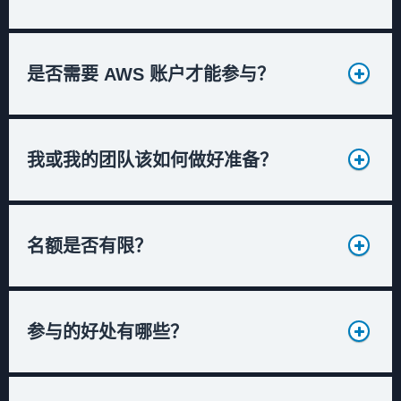
是否需要 AWS 账户才能参与？
用于动手实践的计算机
Firefox 或 Chrome 浏览器
我或我的团队该如何做好准备？
麦克风（用于语音聊天）、摄像头（用于增强互动
体验，强烈推荐）
预装 SSH 客户端：Putty（Windows）或
SSH（Mac）
名额是否有限？
AWS 命令行工具（AWS CLI）
远程桌面客户端（RDP）
参与的好处有哪些？