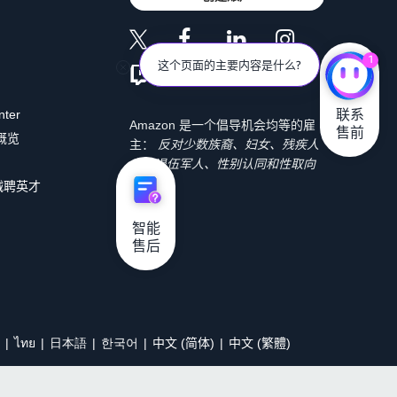
1
这个页面的主要内容是什么?
联系

nter
Amazon 是一个倡导机会均等的雇
售前
 概览
主：
反对少数族裔、妇女、残疾人
士、退伍军人、性别认同和性取向
歧视。
诚聘英才
智能

售后
ไทย
日本語
한국어
中文 (简体)
中文 (繁體)