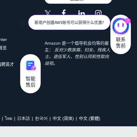
1
新用户创建AWS账号可以获得什么优惠?
联系

nter
Amazon 是一个倡导机会均等的雇
售前
 概览
主：
反对少数族裔、妇女、残疾人
士、退伍军人、性别认同和性取向
歧视。
诚聘英才
智能

售后
ไทย
日本語
한국어
中文 (简体)
中文 (繁體)