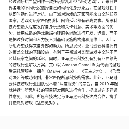
经过调研后希望制作一款多玩家乱斗型 “派对游戏”，让来自世
界各地的不同玩家选择自己的动物化身形象后，在游戏过程中
以即时动作进行对抗。由于派对游戏的玩家可能来自全球任意
国家，游戏对玩家匹配机制、网络延迟都有较高要求。所思科
技希望最大程度发挥自身玩法和关卡创意、美术等方面的优
势，使用成熟的游戏后端构建服务辅助进行开发、运维，而不
是把过多时间和人力投入到基础设施的构建和运维上。因此，
所思希望获得来自外部的助力。所思发现，亚马逊云科技拥有
的覆盖全球的基础设施，有利于平衡派对类型游戏中全球不同
区域玩家之间的延迟。同时，亚马逊云科技拥有拥有业界领先
的游戏行业解决方案，其中以 Amazon GameLift 为代表的游戏
后端托管服务，拥有《Marvel Snap》、《无主之地》、《飞盘
对决》等成功案例，非常匹配所思科技的需求。此外，亚马逊
云科技游戏行业团队也本着 “深度服务” 的宗旨，自 2019 年起
就持续与所思科技的项目研发团队进行协作，提出过许多建设
性意见。因此，所思科技决定与亚马逊云科技达成合作，携手
打造派对游戏《猛兽派对》。