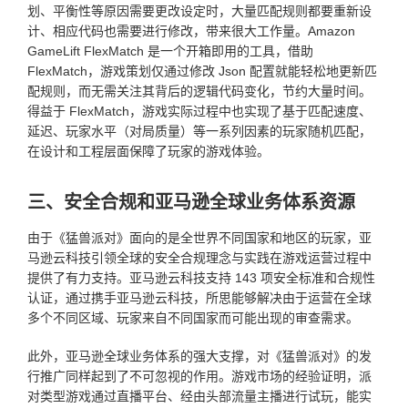
划、平衡性等原因需要更改设定时，大量匹配规则都要重新设
计、相应代码也需要进行修改，带来很大工作量。Amazon
GameLift FlexMatch 是一个开箱即用的工具，借助
FlexMatch，游戏策划仅通过修改 Json 配置就能轻松地更新匹
配规则，而无需关注其背后的逻辑代码变化，节约大量时间。
得益于 FlexMatch，游戏实际过程中也实现了基于匹配速度、
延迟、玩家水平（对局质量）等一系列因素的玩家随机匹配，
在设计和工程层面保障了玩家的游戏体验。
三、安全合规和亚马逊全球业务体系资源
由于《猛兽派对》面向的是全世界不同国家和地区的玩家，亚
马逊云科技引领全球的安全合规理念与实践在游戏运营过程中
提供了有力支持。亚马逊云科技支持 143 项安全标准和合规性
认证，通过携手亚马逊云科技，所思能够解决由于运营在全球
多个不同区域、玩家来自不同国家而可能出现的审查需求。
此外，亚马逊全球业务体系的强大支撑，对《猛兽派对》的发
行推广同样起到了不可忽视的作用。游戏市场的经验证明，派
对类型游戏通过直播平台、经由头部流量主播进行试玩，能实