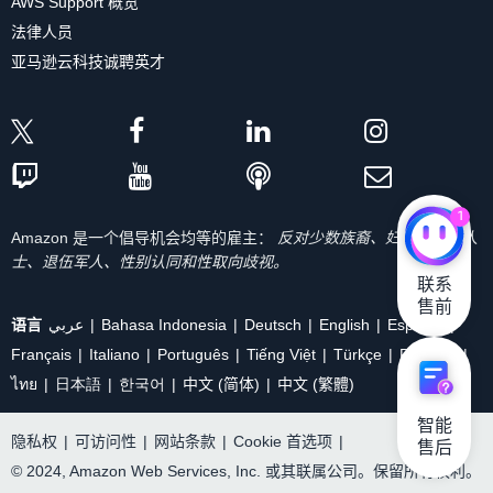
AWS Support 概览
法律人员
亚马逊云科技诚聘英才
1
Amazon 是一个倡导机会均等的雇主：
反对少数族裔、妇女、残疾人
士、退伍军人、性别认同和性取向歧视。
联系

售前
语言
عربي
Bahasa Indonesia
Deutsch
English
Español
Français
Italiano
Português
Tiếng Việt
Türkçe
Ρусский
ไทย
日本語
한국어
中文 (简体)
中文 (繁體)
智能

隐私权
|
可访问性
|
网站条款
|
Cookie 首选项
|
售后
© 2024, Amazon Web Services, Inc. 或其联属公司。保留所有权利。