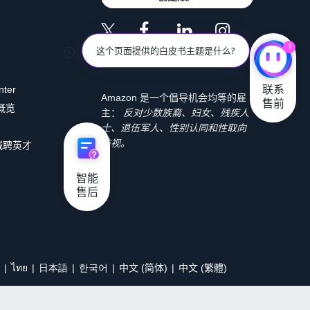
1
这个页面提供的白皮书主题是什么?
联系

nter
Amazon 是一个倡导机会均等的雇
售前
 概览
主：
反对少数族裔、妇女、残疾人
士、退伍军人、性别认同和性取向
歧视。
诚聘英才
智能

售后
ไทย
日本語
한국어
中文 (简体)
中文 (繁體)