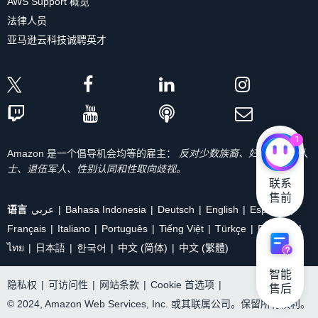
AWS Support 概览
法律人员
亚马逊云科技诚聘英才
1
Amazon 是一个倡导机会均等的雇主：
反对少数族裔、妇女、残疾人
士、退伍军人、性别认同和性取向歧视。
联系

售前
语言
عربي
Bahasa Indonesia
Deutsch
English
Español
Français
Italiano
Português
Tiếng Việt
Türkçe
Ρусский
ไทย
日本語
한국어
中文 (简体)
中文 (繁體)
智能

隐私权
|
可访问性
|
网站条款
|
Cookie 首选项
|
售后
© 2024, Amazon Web Services, Inc. 或其联属公司。保留所有权利。