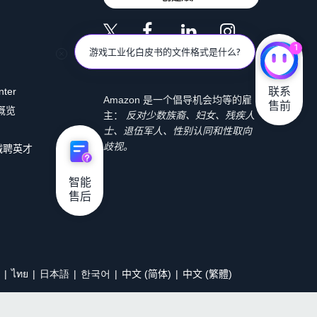
1
游戏工业化白皮书的文件格式是什么?
联系

nter
Amazon 是一个倡导机会均等的雇
售前
 概览
主：
反对少数族裔、妇女、残疾人
士、退伍军人、性别认同和性取向
歧视。
诚聘英才
智能

售后
ไทย
日本語
한국어
中文 (简体)
中文 (繁體)