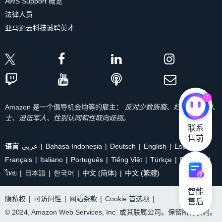
AWS Support 概览
法律人员
亚马逊云科技诚聘英才
1
Amazon 是一个倡导机会均等的雇主：
反对少数族裔、妇女、残疾人
士、退伍军人、性别认同和性取向歧视。
联系

售前
语言
عربي
Bahasa Indonesia
Deutsch
English
Español
Français
Italiano
Português
Tiếng Việt
Türkçe
Ρусский
ไทย
日本語
한국어
中文 (简体)
中文 (繁體)
智能

隐私权
|
可访问性
|
网站条款
|
Cookie 首选项
|
售后
© 2024, Amazon Web Services, Inc. 或其联属公司。保留所有权利。