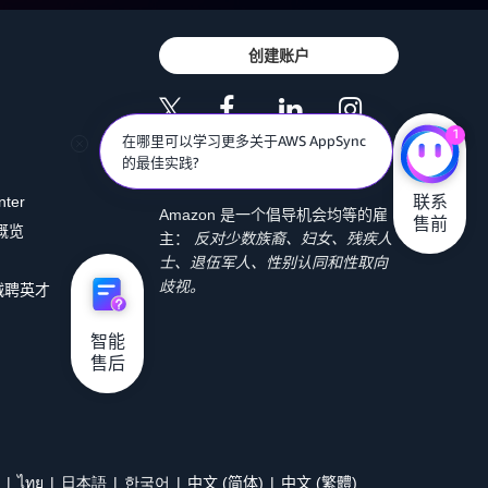
创建账户
1
在哪里可以学习更多关于AWS AppSync
的最佳实践?
联系

nter
Amazon 是一个倡导机会均等的雇
售前
 概览
主：
反对少数族裔、妇女、残疾人
士、退伍军人、性别认同和性取向
歧视。
诚聘英才
智能

售后
ไทย
日本語
한국어
中文 (简体)
中文 (繁體)