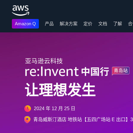
Amazon Q
产品
解决方案
定价
文档
了解
合
跳至主要内容
让理想发生
2024 年 12 月 25 日
青岛威斯汀酒店 地铁站【五四广场站 E 出口】3