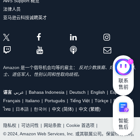
AWS Support 概览
法律人员
亚马逊云科技诚聘英才
1
Amazon 是一个倡导机会均等的雇主：
反对少数族裔、妇女、残疾人
士、退伍军人、性别认同和性取向歧视。
联系

售前
语言
عربي
Bahasa Indonesia
Deutsch
English
Español
Français
Italiano
Português
Tiếng Việt
Türkçe
Ρусский
ไทย
日本語
한국어
中文 (简体)
中文 (繁體)
智能

隐私权
|
可访问性
|
网站条款
|
Cookie 首选项
|
售后
© 2024, Amazon Web Services, Inc. 或其联属公司。保留所有权利。