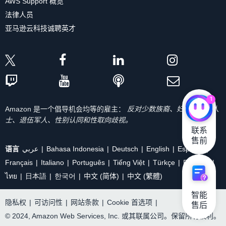
AWS Support 概览
法律人员
亚马逊云科技诚聘英才
1
Amazon 是一个倡导机会均等的雇主：
反对少数族裔、妇女、残疾人
士、退伍军人、性别认同和性取向歧视。
联系

售前
语言
عربي
Bahasa Indonesia
Deutsch
English
Español
Français
Italiano
Português
Tiếng Việt
Türkçe
Ρусский
ไทย
日本語
한국어
中文 (简体)
中文 (繁體)
智能

隐私权
|
可访问性
|
网站条款
|
Cookie 首选项
|
售后
© 2024, Amazon Web Services, Inc. 或其联属公司。保留所有权利。