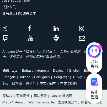
AWS Support 概览
法律人员
亚马逊云科技诚聘英才
1
Amazon 是一个倡导机会均等的雇主：
反对少数族裔、妇女、残疾人
士、退伍军人、性别认同和性取向歧视。
联系

售前
语言
عربي
Bahasa Indonesia
Deutsch
English
Español
Français
Italiano
Português
Tiếng Việt
Türkçe
Ρусский
ไทย
日本語
한국어
中文 (简体)
中文 (繁體)
智能

隐私权
|
可访问性
|
网站条款
|
Cookie 首选项
|
售后
© 2024, Amazon Web Services, Inc. 或其联属公司。保留所有权利。