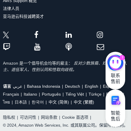
AWS Support 概览
法律人员
亚马逊云科技诚聘英才
1
Amazon 是一个倡导机会均等的雇主：
反对少数族裔、妇女、残疾人
士、退伍军人、性别认同和性取向歧视。
联系

售前
语言
عربي
Bahasa Indonesia
Deutsch
English
Español
Français
Italiano
Português
Tiếng Việt
Türkçe
Ρусский
ไทย
日本語
한국어
中文 (简体)
中文 (繁體)
智能

隐私权
|
可访问性
|
网站条款
|
Cookie 首选项
|
售后
© 2024, Amazon Web Services, Inc. 或其联属公司。保留所有权利。