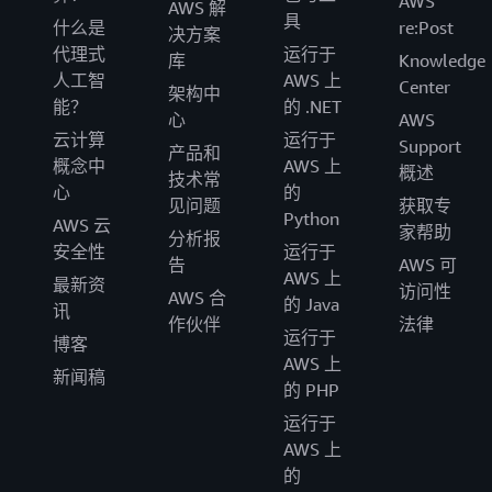
AWS
AWS 解
具
什么是
re:Post
决方案
代理式
运行于
库
Knowledge
人工智
AWS 上
Center
架构中
能？
的 .NET
心
AWS
云计算
运行于
Support
产品和
概念中
AWS 上
概述
技术常
心
的
见问题
获取专
Python
AWS 云
家帮助
分析报
安全性
运行于
告
AWS 可
AWS 上
最新资
访问性
AWS 合
的 Java
讯
作伙伴
法律
运行于
博客
AWS 上
新闻稿
的 PHP
运行于
AWS 上
的