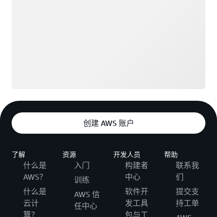
创建 AWS 账户
了解
资源
开发人员
帮助
什么是
入门
构建者
联系我
AWS？
中心
们
训练
什么是
软件开
提交支
AWS 信
云计
发工具
持工单
任中心
算？
包与工