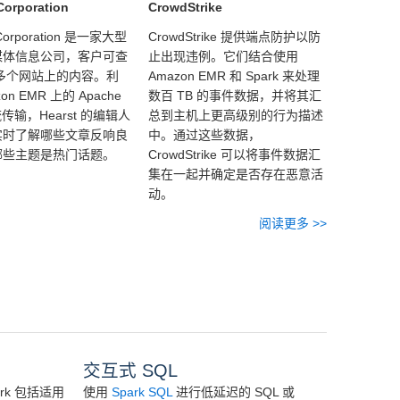
Corporation
CrowdStrike
 Corporation 是一家大型
CrowdStrike 提供端点防护以防
媒体信息公司，客户可查
止出现违例。它们结合使用
0 多个网站上的内容。利
Amazon EMR 和 Spark 来处理
on EMR 上的 Apache
数百 TB 的事件数据，并将其汇
 流传输，Hearst 的编辑人
总到主机上更高级别的行为描述
实时了解哪些文章反响良
中。通过这些数据，
哪些主题是热门话题。
CrowdStrike 可以将事件数据汇
集在一起并确定是否存在恶意活
动。
阅读更多 >>
交互式 SQL
park 包括适用
使用
Spark SQL
进行低延迟的 SQL 或