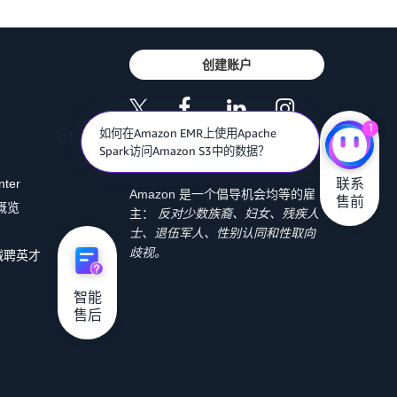
创建账户
1
如何在Amazon EMR上使用Apache
Spark访问Amazon S3中的数据？
联系

nter
Amazon 是一个倡导机会均等的雇
售前
 概览
主：
反对少数族裔、妇女、残疾人
士、退伍军人、性别认同和性取向
歧视。
诚聘英才
智能

售后