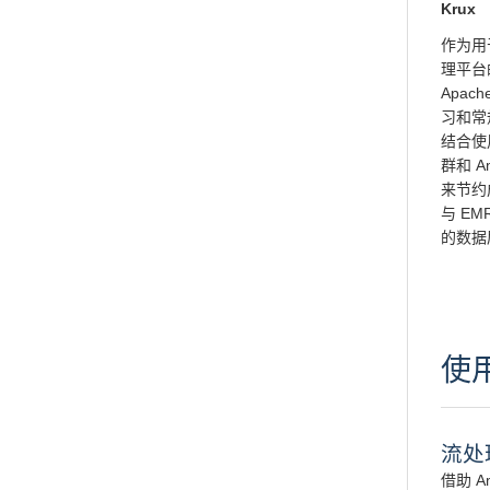
Krux
作为用
理平台
Apac
习和常
结合使用
群和 A
来节约成
与 EMR
的数据
使
流处
借助 A