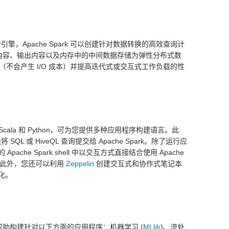
行引擎，Apache Spark 可以创建针对数据转换的高效查询计
会将输入内容、输出内容以及内存中的中间数据存储为弹性分布式数
理（不会产生 I/O 成本）并提高迭代式或交互式工作负载的性
va、Scala 和 Python，可为您提供多种应用程序构建语言。此
 SQL 或 HiveQL 查询提交给 Apache Spark。除了运行应
che Spark shell 中以交互方式直接结合使用 Apache
Scala。此外，您还可以利用
Zeppelin
创建交互式和协作式笔记本
化。
库，可帮助构建针对以下方面的应用程序：机器学习 (
MLlib
)、流处