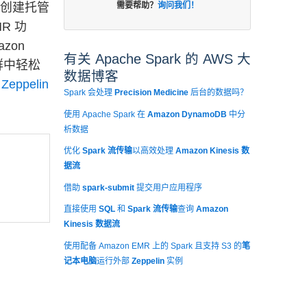
需要帮助？
询问我们！
速地创建托管
MR 功
zon
有关 Apache Spark 的 AWS 大
群中轻松
数据博客
Zeppelin
Spark 会处理
Precision Medicine
后台的数据吗？
使用 Apache Spark 在
Amazon DynamoDB
中分
析数据
优化
Spark 流传输
以高效处理
Amazon Kinesis 数
据流
借助
spark-submit
提交用户应用程序
直接使用
SQL
和
Spark 流传输
查询
Amazon
Kinesis 数据流
使用配备 Amazon EMR 上的 Spark 且支持 S3 的
笔
记本电脑
运行外部
Zeppelin
实例