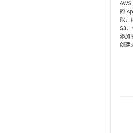
AWS
的 A
能，包
S3、
添加或
创建