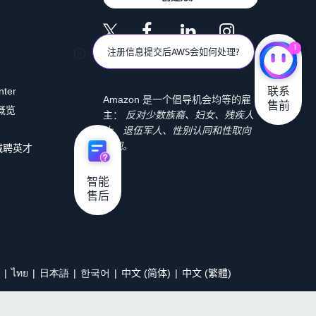
1
注册信息提交后AWS会如何处理?
联系

nter
Amazon 是一个倡导机会均等的雇
售前
 概览
主：
反对少数族裔、妇女、残疾人
士、退伍军人、性别认同和性取向
歧视。
诚聘英才
智能

售后
ไทย
日本語
한국어
中文 (简体)
中文 (繁體)