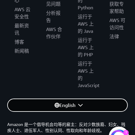
心
的
见问题
获取专
Python
AWS 云
家帮助
分析报
安全性
运行于
告
AWS 可
AWS 上
最新资
访问性
AWS 合
的 Java
讯
作伙伴
法律
运行于
博客
AWS 上
新闻稿
的 PHP
运行于
AWS 上
的
JavaScript
English
Amazon 是一个倡导机会均等的雇主：反对少数族裔、妇女、残
疾人士、退伍军人、性别认同、性取向和年龄歧视。
1