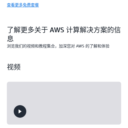
服务，让您无需预
Amazon Elastic
元/月）
以下月度限额的情
查看更多免费套餐
或网站所需的一
描述
免费套餐优惠详情
产品定价
使用服务抵扣金访
置或管理服务器、
Container
况：
切，并提供经济高
免费试用提供 IPv4
问
创建可感知工作负
免费和付费计划
AWS Lambda 
Registry（ECR）
效的每月计划。
地址的 Windows
中的功能，包括：
载的集群扩展逻
每月 1000000 次
是完全托管式容器
计划（9.50 美元/
辑、维护事件集成
免费请求
使用服务抵扣金访
Elastic Load
注册表，使您能够
Amazon ECR 
了解更多关于 AWS 计算解决方案的信
容器编排工具集成
月、14 美元/月或
或管理运行时，即
问
Balancing
在多个
免费和付费计划
在任何地方轻松存
每月 40 万 GB-秒
22 美元/月）
可运行代码。
中的功能，包括：
目标（如 Amazon
息
储、管理、共享和
OCI 和 Docker 支
或 320 万秒的计算
EC2 实例、容器、
部署您的容器镜像
持
浏览我们的视频和教程集合，加深您对 AWS 的了解和体验
时间
应用程序负载均衡
IP 地址、Lambda
Elastic Load
和构件。
器
函数和虚拟设备）
Balancing 定价
之间，自动分配传
Network Load
入的应用程序流
视频
Balancer
量。
网关负载均衡器