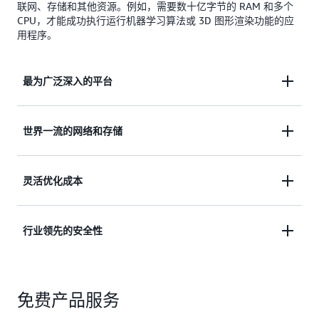
联网、存储和其他资源。例如，需要数十亿字节的 RAM 和多个
CPU，才能成功执行运行机器学习算法或 3D 图形渲染功能的应
用程序。
最为广泛深入的平台
AWS 以最深入的功能提供最广泛的计算服务选择，
世界一流的网络和存储
超越其他任何云供应商。我们提供处理器、存储、联
网、操作系统和购买模式选择。
AWS 是唯一拥有提供 400 Gbps 网络的计算实例的云
灵活优化成本
供应商，并拥有最大的全球网络，有 210 个存在
点，由 100 Gbps 跨洋电缆连接。
在按需定价规则下，您仅需为您需要的计算服务付
行业领先的安全性
费，不存在长期资金投入。您可以使用 Amazon EC2
Spot 将成本最高降低 90%，或针对容错工作负载加
AWS 支持 89 项安全标准和合规性认证，包括 PCI-
快性能。
免费产品服务
DSS、HIPAA/HITECH、FedRAMP、GDPR、FIPS
140-2 和 NIST 800-171，这比任何其他云提供商都