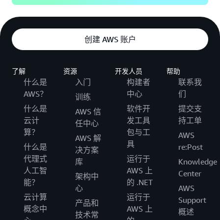
创建 AWS 账户
了解
资源
开发人员
帮助
什么是
入门
构建者
联系我
AWS？
中心
们
训练
什么是
软件开
提交支
AWS 信
云计
发工具
持工单
任中心
算？
包与工
AWS
AWS 解
具
什么是
re:Post
决方案
代理式
运行于
库
Knowledge
人工智
AWS 上
Center
架构中
能？
的 .NET
心
AWS
云计算
运行于
Support
产品和
概念中
AWS 上
概述
技术常