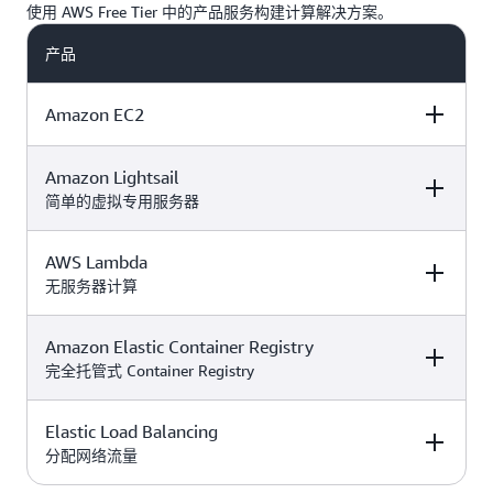
使用 AWS Free Tier 中的产品服务构建计算解决方案。
更具意义。
产品
Amazon EC2
Amazon Lightsail
描述
免费套餐优惠详情
产品定价
简单的虚拟专用服务器
使用服务抵扣金访
AWS Lambda
描述
免费套餐优惠详情
产品定价
问
免费和付费计划
无服务器计算
Amazon Elastic
中的功能。符合免
Compute
费计划条件的实例
Cloud（Amazon
可免费试
付费计划
包括：
Amazon Elastic Container Registry
描述
免费套餐优惠详情
产品定价
EC2）
是一种 Web
用 90 天。该试用
Amazon EC2 定
完全托管式 Container Registry
T3.micro、
服务，可以在云中
内容包括：
T3.small、
提供安全并且可应
Amazon Lightsail
免费试用提供 IPv4
T4g.micro、
这项永久免费的服
需调整的计算容
是一款易于使用的
Elastic Load Balancing
描述
免费套餐优惠详情
产品定价
地址的 Linux/Unix
T4g.small、C7i-
务属于
免费和付费
量。
虚拟专用服务器
分配网络流量
AWS Lambda
是一
计划（5 美元/月、
flex.large、M7i-
。使用您的服
计划
（VPS），它为您
Amazon Lightsai
种无服务器的计算
7 美元/月或 12 美
flex.large
务抵扣金评估超出
提供构建应用程序
定价