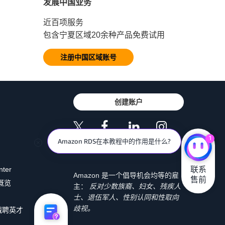
发展中国业务
近百项服务
包含宁夏区域20余种产品免费试用
注册中国区域账号
创建账户
1
Amazon RDS在本教程中的作用是什么?
联系

nter
Amazon 是一个倡导机会均等的雇
售前
 概览
主：
反对少数族裔、妇女、残疾人
士、退伍军人、性别认同和性取向
歧视。
诚聘英才