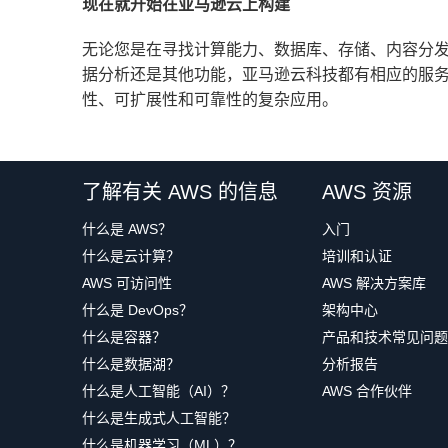
现在就开始在亚马逊云上构建
无论您是在寻找计算能力、数据库、存储、内容分
据分析还是其他功能，亚马逊云科技都有相应的服
性、可扩展性和可靠性的复杂应用。
操作系统
直接
实例类型
了解有关 AWS 的信息
AWS 资源
VPC
子网
公有
什么是 AWS？
入门
安全组
什么是云计算？
培训和认证
AWS 可访问性
AWS 解决方案库
什么是 DevOps？
架构中心
什么是容器？
产品和技术常见问题
什么是数据湖？
分析报告
什么是人工智能（AI）？
AWS 合作伙伴
什么是生成式人工智能？
什么是机器学习（ML）？