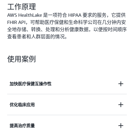
工作原理
AWS HealthLake 是一项符合 HIPAA 要求的服务，它提供
FHIR API，可帮助医疗保健和生命科学公司在几分钟内安
全地存储、转换、处理和分析健康数据，以便按时间顺序
查看患者和人群层面的情况。
使用案例
加快医疗保健互操作性
通过完全托管的 FHIR 服务器，支持客户遵守《21 世
优化临床应用
纪治疗法案》对患者访问和互操作性的要求。
利用 FHIR API 构建高效的事务处理应用程序，例如
提高治疗质量
了解有关 FHIR 支持的更多信息
Patient 360。