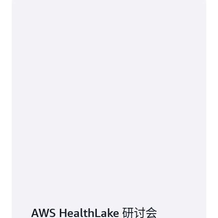
AWS HealthLake 研讨会