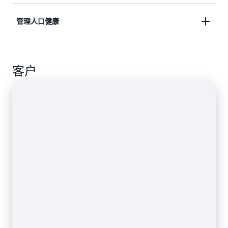
确定缩小护理差距的机会，从纵向角度看待患者旅
管理人口健康
了解有关临床应用程序的更多信息
程，并提供有针对性的干预措施。
使用高级分析工具和 AWS ML 模型分析人口健康趋
了解有关预测疾病建模的更多信息
客户
势、预测结果和管理成本。
了解有关人口健康应用程序的更多信息