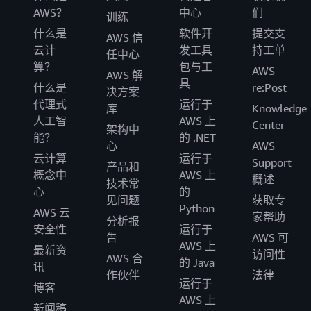
AWS？
中心
们
训练
什么是
软件开
提交支
AWS 信
云计
发工具
持工单
任中心
算？
包与工
AWS
AWS 解
具
什么是
re:Post
决方案
代理式
运行于
库
Knowledge
人工智
AWS 上
Center
架构中
能？
的 .NET
心
AWS
云计算
运行于
Support
产品和
概念中
AWS 上
概述
技术常
心
的
见问题
获取专
Python
AWS 云
家帮助
分析报
安全性
运行于
告
AWS 可
AWS 上
最新资
访问性
AWS 合
的 Java
讯
作伙伴
法律
运行于
博客
AWS 上
新闻稿