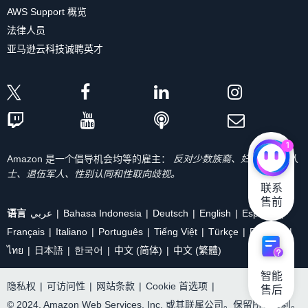
AWS Support 概览
法律人员
亚马逊云科技诚聘英才
1
Amazon 是一个倡导机会均等的雇主：
反对少数族裔、妇女、残疾人
士、退伍军人、性别认同和性取向歧视。
联系

售前
语言
عربي
Bahasa Indonesia
Deutsch
English
Español
Français
Italiano
Português
Tiếng Việt
Türkçe
Ρусский
ไทย
日本語
한국어
中文 (简体)
中文 (繁體)
智能

隐私权
|
可访问性
|
网站条款
|
Cookie 首选项
|
售后
© 2024, Amazon Web Services, Inc. 或其联属公司。保留所有权利。