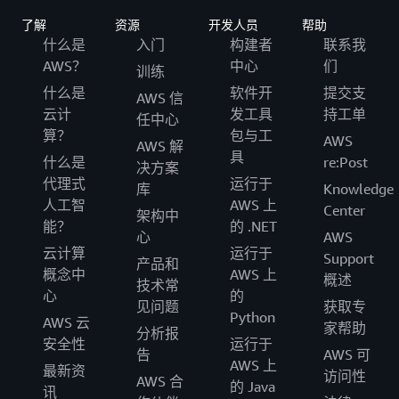
了解
资源
开发人员
帮助
什么是
入门
构建者
联系我
AWS？
中心
们
训练
什么是
软件开
提交支
AWS 信
云计
发工具
持工单
任中心
算？
包与工
AWS
AWS 解
具
什么是
re:Post
决方案
代理式
运行于
库
Knowledge
人工智
AWS 上
Center
架构中
能？
的 .NET
心
AWS
云计算
运行于
Support
产品和
概念中
AWS 上
概述
技术常
心
的
见问题
获取专
Python
AWS 云
家帮助
分析报
安全性
运行于
告
AWS 可
AWS 上
最新资
访问性
AWS 合
的 Java
讯