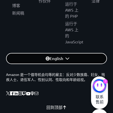
作伙伴
法律
运行于
博客
AWS 上
新闻稿
的 PHP
运行于
AWS 上
的
JavaScript
English
Amazon 是一个倡导机会均等的雇主：反对少数族裔、妇女、残
疾人士、退伍军人、性别认同、性取向和年龄歧视。
1
联系

售前
回到顶部