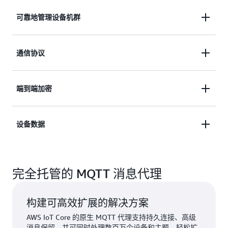
可靠地管理设备机群
无需预置或管理服务器，即可轻松可靠地连接、管理
通信协议
和扩展您的设备机群。
选择您首选的通信协议，包括 MQTT、HTTPS、
端到端加密
MQTT over WSS 和 LoRaWAN。
通过双向身份验证和端到端加密保护设备连接和数
设备数据
据。
可以按照定义的业务规则快速筛选、转换和处理设备
数据。
完全托管的 MQTT 消息代理
构建可高效扩展的解决方案
AWS IoT Core 的原生 MQTT 代理支持持久连接、高级
消息保留，并可同时处理数百万个设备和主题。轻松扩