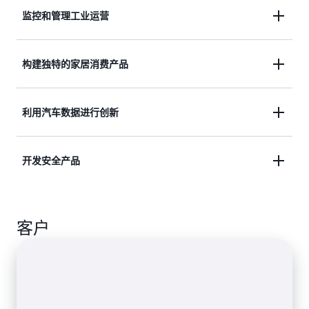
监控和管理工业运营
构建用于预测质量、维护和远程运营监控的工业 IoT
构建独特的家居消费产品
应用程序。
为家居自动化、家居安全和监控以及家庭联网创建互
利用汽车数据进行创新
联应用程序。
为互联、自动驾驶、共享和电动汽车（EV）应用程
开发安全产品
序开发解决方案。
设计用于交通监控、公共安全和健康监控的商业应用
客户
程序。