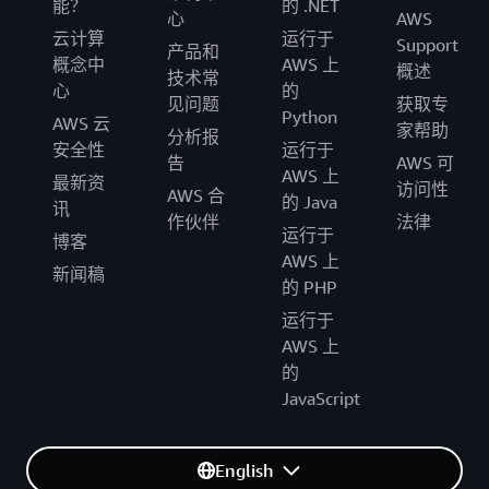
能？
的 .NET
心
AWS
云计算
运行于
Support
产品和
概念中
AWS 上
概述
技术常
心
的
见问题
获取专
Python
AWS 云
家帮助
分析报
安全性
运行于
告
AWS 可
AWS 上
最新资
访问性
AWS 合
的 Java
讯
作伙伴
法律
运行于
博客
AWS 上
新闻稿
的 PHP
运行于
AWS 上
的
JavaScript
English