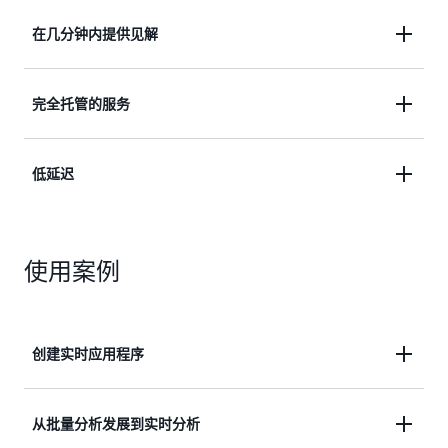
在几分钟内提供见解
实时提取、缓冲和处理流数据，以在几分钟而不是几
完全托管的服务
天内获得见解。
使用完全托管的服务，在无服务器基础架构上运行您
低延迟
的流媒体应用程序。
处理来自数千个来源的任意数量的流数据，并以低延
迟进行处理。
使用案例
创建实时应用程序
构建用于应用程序监控、欺诈检测和实时排行榜的应
从批量分析发展到实时分析