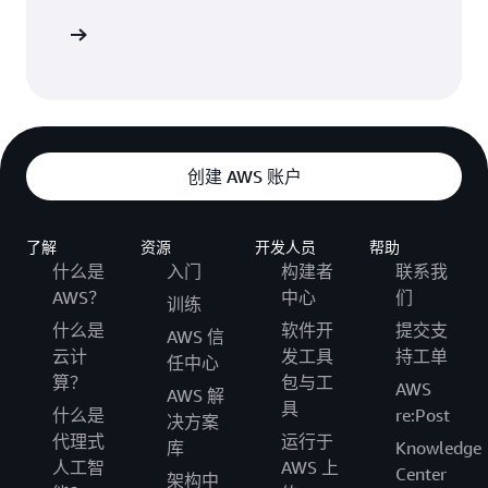
注册
创建 AWS 账户
了解
资源
开发人员
帮助
什么是
入门
构建者
联系我
AWS？
中心
们
训练
什么是
软件开
提交支
AWS 信
云计
发工具
持工单
任中心
算？
包与工
AWS
AWS 解
具
什么是
re:Post
决方案
代理式
运行于
库
Knowledge
人工智
AWS 上
Center
架构中