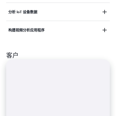
用程序。分析数据并将结果发送到任何数据存储或应
用程序。
对以前使用批处理进行分析的数据执行实时分析。立
分析 IoT 设备数据
即获取最新信息。
了解有关 AWS 上的流式传输数据解决方案的更多信
息
处理来自 IoT 设备的流媒体数据，然后利用这些数据
构建视频分析应用程序
了解有关构建日志分析解决方案的更多信息
以编程方式发送实时警报，并在传感器超过某些操作
阈值时做出响应。
从配备摄像头的设备安全地传输视频。使用流进行视
客户
频播放、安全监控、人脸检测、ML 和其他分析。
了解有关 IoT 数据分析的更多信息
了解有关构建视频流应用程序的更多信息