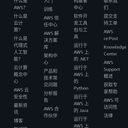
什么是
入门
构建者
联系我
AWS？
中心
们
训练
什么是
软件开
提交支
AWS 信
云计
发工具
持工单
任中心
算？
包与工
AWS
AWS 解
具
什么是
re:Post
决方案
代理式
运行于
库
Knowledge
人工智
AWS 上
Center
架构中
能？
的 .NET
心
AWS
云计算
运行于
Support
产品和
概念中
AWS 上
概述
技术常
心
的
见问题
获取专
Python
AWS 云
家帮助
分析报
安全性
运行于
告
AWS 可
AWS 上
最新资
访问性
AWS 合
的 Java
讯
作伙伴
法律
运行于
博客
AWS 上