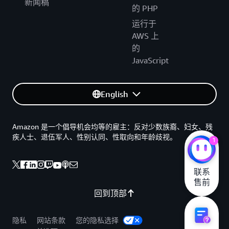
新闻稿
的 PHP
运行于
AWS 上
的
JavaScript
English
Amazon 是一个倡导机会均等的雇主：反对少数族裔、妇女、残
疾人士、退伍军人、性别认同、性取向和年龄歧视。
1
联系

售前
回到顶部
隐私
网站条款
您的隐私选择