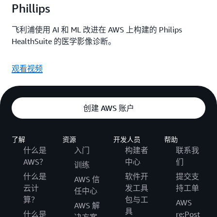
Phillips
飞利浦使用 AI 和 ML 改进在 AWS 上构建的 Philips
HealthSuite 的医学影像诊断。
观看视频
创建 AWS 账户
了解
资源
开发人员
帮助
什么是
入门
构建者
联系我
AWS？
中心
们
训练
什么是
软件开
提交支
AWS 信
云计
发工具
持工单
任中心
算？
包与工
AWS
AWS 解
具
什么是
re:Post