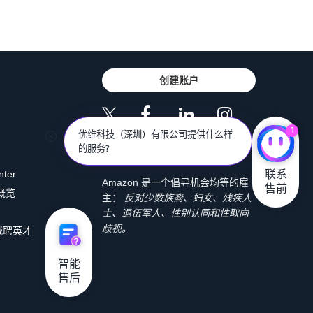
创建账户
1
优维科技（深圳）有限公司提供什么样
的服务?
联系

nter
Amazon 是一个倡导机会均等的雇
售前
 概览
主：
反对少数族裔、妇女、残疾人
士、退伍军人、性别认同和性取向
歧视。
诚聘英才
智能

售后