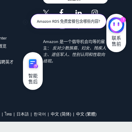
1
Amazon RDS 免费套餐包含哪些内容?
联系

nter
Amazon 是一个倡导机会均等的雇
售前
 概览
主：
反对少数族裔、妇女、残疾人
士、退伍军人、性别认同和性取向
歧视。
诚聘英才
智能

售后
ไทย
日本語
한국어
中文 (简体)
中文 (繁體)