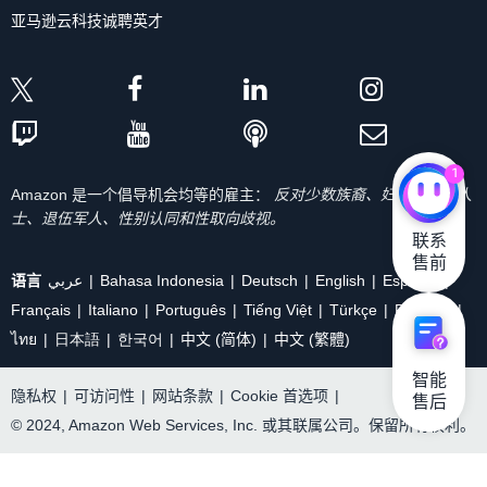
亚马逊云科技诚聘英才
1
Amazon 是一个倡导机会均等的雇主：
反对少数族裔、妇女、残疾人
士、退伍军人、性别认同和性取向歧视。
联系

售前
语言
عربي
Bahasa Indonesia
Deutsch
English
Español
Français
Italiano
Português
Tiếng Việt
Türkçe
Ρусский
ไทย
日本語
한국어
中文 (简体)
中文 (繁體)
智能

隐私权
|
可访问性
|
网站条款
|
Cookie 首选项
|
售后
© 2024, Amazon Web Services, Inc. 或其联属公司。保留所有权利。