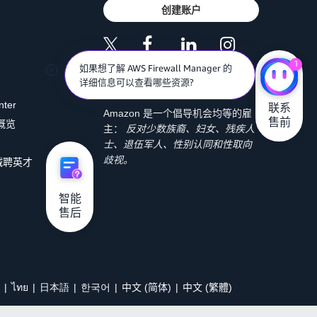
创建账户
1
如果想了解 AWS Firewall Manager 的
详细信息可以查看哪些资源?
nter
联系

Amazon 是一个倡导机会均等的雇
售前
 概览
主：
反对少数族裔、妇女、残疾人
士、退伍军人、性别认同和性取向
歧视。
诚聘英才
智能

售后
ไทย
日本語
한국어
中文 (简体)
中文 (繁體)