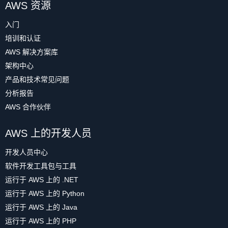
AWS 资源
.
order
(
local
)
在
DB instance size
（数据库实例大小）部分中，保留默认
.
by
(
values
,
 desc
)
（点击放大）
值，即
db.t3.medium
实例。
入门
.
limit
(
local
,
10
)
培训和认证
.
toList
(
)
在
Availability & durability
（可用性与持久性）部分中，保留
)
默认值，即不使用
Multi-AZ deployment
（多可用区部署）。
Neptune 页面显示正在删除
Writer
（写入器）实例。
AWS 解决方案库
在部署至生产环境时，建议您使用多可用区部署，以便在发生
（点击放大）
架构中心
return
[
故障时提高可用性。
产品和技术常见问题
{
"username"
:
 k
,
"1-star reviews"
:
 v
}
for
 result 
in
 results

分析报告
最后一步显示您的设置以供检查。滚动到底部并点击
Create
for
 k
,
 v 
in
 result
.
items
(
)
AWS 合作伙伴
environment（
创建环境）。
]
AWS 上的开发人员
suspicious_users 
=
 find_users_of_suspicious_ip_add
（点击放大）
开发人员中心
软件开发工具包与工具
for
 user 
in
 suspicious_users
:
（点击放大）
print
(
运行于 AWS 上的 .NET
删除
Writer
（写入器）实例后，Neptune 也会删
        f
"User {user['username']} has written {use
除
Cluster
（集群）实例。
运行于 AWS 上的 Python
在上面的数据模型中，顶点显示为椭圆形。此示例中有四个顶
)
点，三种不同的类型：
运行于 AWS 上的 Java
复制
运行于 AWS 上的 PHP
User
：表示应用程序中的用户。
User
顶点具有
User
标签