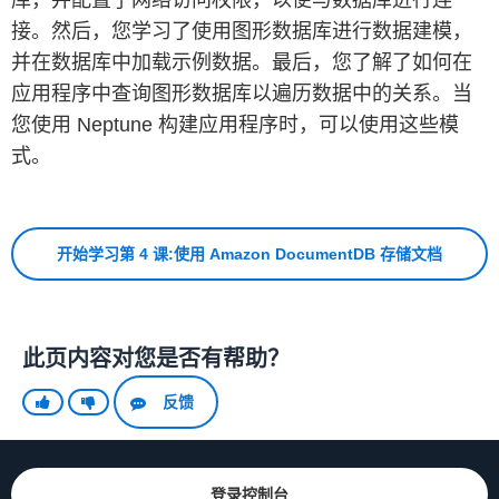
可用于查找实体之间的联系，而使用其他数据库却很难发现。
的表。
使用 Neptune，您可以获得全托管图形数据库，从而您
接。然后，您学习了使用图形数据库进行数据建模，
因此，它们常常用于欺诈检测和社交网络应用程序。
能够专注于构建令用户满意的功能。
Vertex
（顶点）：顶点（也称为
节点
）表示图形中的项目。
并在数据库中加载示例数据。最后，您了解了如何在
通常用于表示名词或概念，例如人物、地点和术语。
我们先来看看第一个使用场景。假设您遇到了自动机器人给餐
应用程序中查询图形数据库以遍历数据中的关系。当
在本模块中，您将清除在本教程中创建的资源，以免产
vertex（顶点）的复数形式是
vertices
（顶点），本教程中
厅刷了大量一星评级的问题。餐厅老板对您的服务感到不满，
（点击放大）
（点击放大）
您使用 Neptune 构建应用程序时，可以使用这些模
将使用该术语。
因为用户大量留下低分评级，损害了餐厅的声誉。您希望找出
生额外费用。
来自机器人的流量并删除这些恶意评级。
式。
Edge
（边）：连接两个顶点。边通常表示实体之间的关
在向导的第一页，为您的环境命名和提供描述。然后点击
Next
系。例如，一起工作的两个人可能通过
WorksWith
边相连
在
Engine options（
引擎选项）部分中，使用默认 Neptune
假设有一个 IP 地址已标记为可疑。您想查明哪些用户使用过该
首先，删除您的 Neptune 数据库。为此，请前往
Neptune 控
step
（下一步）。
接。
版本。然后在
Settings
（设置）部分中，为数据库提供标识
IP 地址，以及这些用户是否给出了大量一星评论。
制台
。选择所创建数据库的
Writer（
写入器）实例，然后
符，例如
fraud-detection
。
Label
（标签）：可用于指示要添加的顶点或边的类型。例
在
Actions（
操作）下拉菜单中点击
Delete
（删除）。
开始学习第 4 课:使用 Amazon DocumentDB 存储文档
在
applications/
如，一些顶点可能具有标签
目录中，有一个名
User
，用于指示应用程序中的
为
find_users_of_suspicious_ip_addresses.py
用户，一些顶点可能具有标签
Interest
，用于指示人们可以
的文件。
在文件编辑器中打开此文件。其内容应当如下所示。
关注的兴趣。
Property
（属性）：可以为顶点和边添加键值对。这些称
此页内容对您是否有帮助？
为
属性
。例如，用户顶点具有
username
属性。
import
 os

反馈
查询图形时，通常从一个顶点开始，遍历各个边，查找与该原
from
 gremlin_python
.
process
.
anonymous_traversal 
im
始顶点的关系。在欺诈检测使用场景中，可以从一个
User
顶
from
 gremlin_python
.
driver
.
driver_remote_connectio
（点击放大）
点开始，遍历
Reviewed
边，找到该用户已进行评论
from
 gremlin_python 
import
 statics

的
Restaurant
顶点。
登录控制台