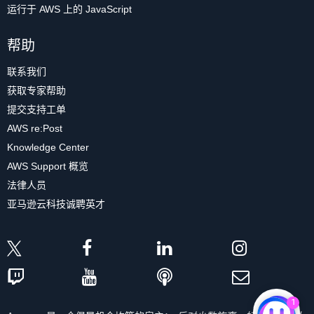
（点击放大）
运行于 AWS 上的 JavaScript
和
username
属性。
当库导入数据库连接逻辑后，有一个名
Restaurant
：表示应用程序中的餐厅。
Restaurant
顶点具
帮助
为
find_users_of_suspicious_ip_adddresses
的函数。该
在
Connectivity
（连接）部分的
Additional connectivity
有
Restaurant
标签和
name
属性。
函数获取一个 IP 地址，并根据用户留下的一星评论数量返回使
configuration
（其他连接配置）子部分中，对于
VPC
联系我们
IPAddress
：表示
User
在对
Restaurant
评论时使用的 IP
用该地址的前 10 名用户列表。这类似于欺诈检测服务中的函
（点击放大）
security group（
VPC 安全组），点击
Create new
（新建）
（点击放大）
地址。
IPAddress
顶点具有
IPAddress
标签
数。
获取专家帮助
以创建一个新组。然后输入新的安全组名称
fraud-
和
address
属性。
提交支持工单
detection
。
查看用于查询 Neptune 数据库的查询。该查询从图形对象开
此外，您还需要删除 AWS Cloud9 开发环境。
AWS Cloud9 环境需要几分钟才能完成预配。如果系统正在创
AWS re:Post
此外，此图中还有两种类型的三条边：
始，并使用 V().has() 语法查找表示给定 IP 地址的顶点，从而
建环境，则会显示以下界面。
Knowledge Center
找到有问题的 IP 地址。接着，遍历连接 IP 地址顶点的边，以
为此，请前往
AWS Cloud9 控制台
。选择您为本教程创建的环
Reviewed
：表示
User
针对
Restaurant
提交的评论。
找到使用过该 IP 地址的用户。然后，查看连接这些用户的已评
AWS Support 概览
境，然后点击
Delete
（删除）。
Reviewed
边具有
Reviewed
标签和
rating
属性。
论边，以查找评级为 1 的用户。最后，根据一星评级的数量对
法律人员
Used
：表示
User
提交评论时使用的
IPAddress
。
用户进行分组，并返回找到的前 10 名用户。
亚马逊云科技诚聘英才
Used
边具有
Used
标签。
在本模块的底部提供了一个示例，说明了如何使用给定 IP 地址
现在，将一些示例数据加载到图形数据库中，测试访问模式。
调用函数。调用后将输出相应的结果。
在
scripts/
目录中，有一个名为
bulk_load_database.py
的
要测试该函数，请在终端运行以下命令。
文件。在文件编辑器中打开此文件。您应当会看到以下内容。
python
1