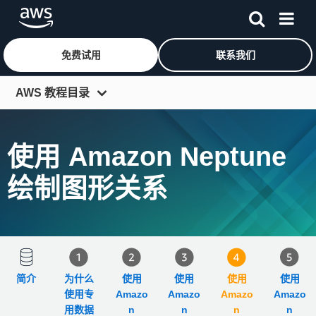
免费试用
联系我们
跳至主要内容
AWS 教程目录
入门资源中心
使用 Amazon Neptune
开发人员中心
IT 专家中心
绘制图形关系
架构中心
工具和 SDK
更多资源
简介
为什么
使用
使用
使用
使用
使用专
Amazo
Amazo
Amazo
Amazo
用数据
n
n
n
n