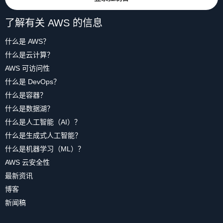
statics
.
load_statics
(
globals
(
)
)
在删除数据库之前会显示一个确认页面。在本教程中，您可以
构建图形数据模型时，应该考虑应用程序中的实体及其之间的
了解有关 AWS 的信息
选择不保留数据库的最终快照。点击
Delete
（删除）以确认删
关系。在图形数据库中建模的信息可能不同于主数据存储中存
除。
储的信息。
endpoint 
=
 os
.
environ
[
"NEPTUNE_ENDPOINT"
]
什么是 AWS？
（点击放大）
什么是云计算？
（点击放大）
例如，主数据库可能包含每个用户的出生日期信息。虽然您可
g 
=
 traversal
(
)
.
withRemote
(
AWS 可访问性
能会在主数据库中使用该信息，例如在用户生日时发送特别优
    DriverRemoteConnection
(
f
"wss://{endpoint}:8182
在下一步中，您可以配置环境设置（如环境中的实例类型、平
什么是 DevOps？
惠，但这对于欺诈检测服务来说可能并不重要。由于出生日期
)
台和网络设置）。
数据库创建向导包括一些模板，简化了创建过程。在本模块
不太可能影响欺诈行为，因此可以将其完全从图形数据库中删
什么是容器？
中，点击
Development and Testing
（开发和测试）模板，
除。
在本教程中保留默认设置，因此滚动到底部并点击
Next
什么是数据湖？
以选择适用于本教程的默认值。
def
find_users_of_suspicious_ip_addresses
(
ip_addre
step
（下一步）。
什么是人工智能（AI）？
    results 
=
(
相反，可能有一些信息没有存储在主数据库中，但在图数据库
        g
.
V
(
)
什么是生成式人工智能？
中却很有用。当用户对餐厅留下评论时，您可能不需要存储留
.
has
(
"IPAddress"
,
"address"
,
 ip_address
)
下评论时使用的 IP 地址。然而，当您查找使用相同 IP 地址的
什么是机器学习（ML）？
.
as_
(
"ip_address"
)
机器人执行的一连串欺诈活动时，IP 地址在欺诈检测服务中可
AWS 云安全性
.
in_
(
"Used"
)
能非常有用。
最新资讯
.
aggregate
(
"ip_address_users"
)
.
outE
(
"Reviewed"
)
博客
了解这些内容后，下图中展示了一个粗略的欺诈检测服务数据
（点击放大）
.
has
(
"rating"
,
1
)
模型示例。
新闻稿
.
values
(
"username"
)
.
groupCount
(
)