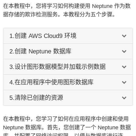
在本教程中，您将学习如何构建使用 Neptune 作为数
据存储的欺诈检测服务。本教程分为五个步骤。
1.创建 AWS Cloud9 环境
2.创建 Neptune 数据库
在本模块中，您将创建和准备 AWS Cloud9 环境。
AWS Cloud9 是基于云的集成开发环境 (IDE)。可以为
3.设计图形数据模型并加载示例数据
您快速搭建一致的开发环境，让您在其中快速构建
在本模块中，我们将创建一个 Neptune 数据库。此数
AWS 应用程序。
据库用于为应用程序中的欺诈检测服务提供支持。
4.在应用程序中使用图形数据库
首先，请前往
AWS Cloud9 控制台
。点击
Create
在本模块中，您将学习有关使用图形数据库进行数据建
environment
（创建环境），启动 AWS Cloud9 环境创建向
模的基础知识。然后，您将为欺诈检测服务设计数据模
5.清除已创建的资源
导。
首先，前往
Neptune 控制台
。点击 Create database（创建数
型，并在数据库中加载示例数据。
在本模块中，您将学习如何在应用程序中使用图形数据
据库），启动数据库创建向导。
库。您将执行一些 Gremlin 图形遍历查询，以识别餐厅
图数据库可能与您过去使用的数据库（如关系数据库）有所区
评论应用程序中潜在的一连串欺诈活动。
在本教程中，您学习了如何在应用程序中创建和使用
在本教程中，您使用 Neptune 创建了一个图形数据
别。关于图形数据库，有几个关键术语需要了解：
库，用于欺诈检测服务。图形数据库非常适合遍历关联
Neptune 数据库。首先，您创建了一个 Neptune 数据
图形数据库在遍历整个应用程序中的关系方面非常高效。它们
Graph
（图形）：指的是整个数据库。类似于其他数据库中
紧密的数据，以发现应用程序中实体之间隐藏的关系。
库，并配置了网络访问权限，以便与数据库进行连