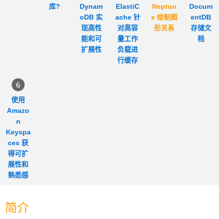
库?
Dynam
ElastiC
Neptun
Docum
oDB 实
ache 针
e 绘制图
entDB
现高性
对高容
形关系
存储文
能和可
量工作
档
扩展性
负载进
行缓存
使用
Amazo
n
Keyspa
ces 获
得可扩
展性和
熟悉感
简介