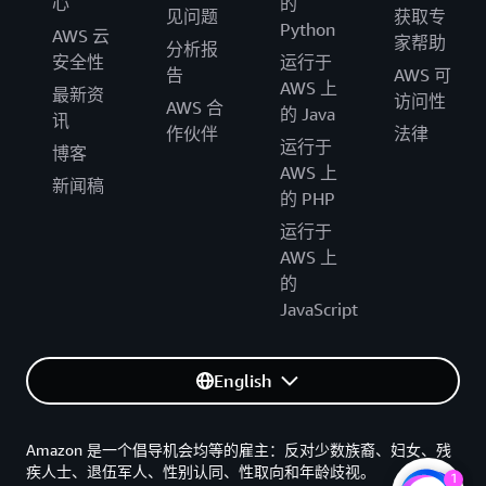
心
的
见问题
获取专
Python
AWS 云
家帮助
分析报
安全性
运行于
告
AWS 可
AWS 上
最新资
访问性
AWS 合
的 Java
讯
作伙伴
法律
运行于
博客
AWS 上
新闻稿
的 PHP
运行于
AWS 上
的
JavaScript
English
Amazon 是一个倡导机会均等的雇主：反对少数族裔、妇女、残
疾人士、退伍军人、性别认同、性取向和年龄歧视。
1