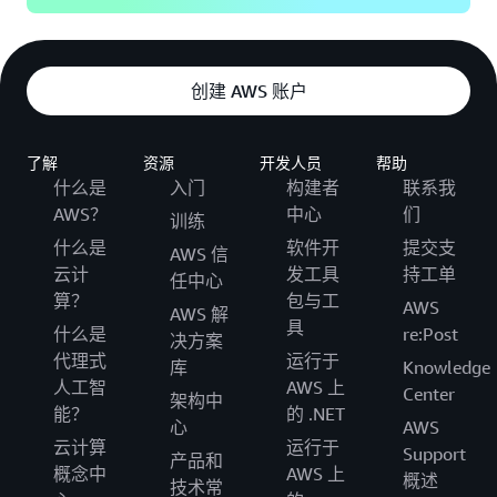
创建 AWS 账户
了解
资源
开发人员
帮助
什么是
入门
构建者
联系我
AWS？
中心
们
训练
什么是
软件开
提交支
AWS 信
云计
发工具
持工单
任中心
算？
包与工
AWS
AWS 解
具
什么是
re:Post
决方案
代理式
运行于
库
Knowledge
人工智
AWS 上
Center
架构中
能？
的 .NET
心
AWS
云计算
运行于
Support
产品和
概念中
AWS 上
概述
技术常