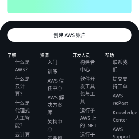
创建 AWS 账户
了解
资源
开发人员
帮助
什么是
入门
构建者
联系我
AWS？
中心
们
训练
什么是
软件开
提交支
AWS 信
云计
发工具
持工单
任中心
算？
包与工
AWS
AWS 解
具
什么是
re:Post
决方案
代理式
运行于
库
Knowledge
人工智
AWS 上
Center
架构中
能？
的 .NET
心
AWS
云计算
运行于
Support
产品和