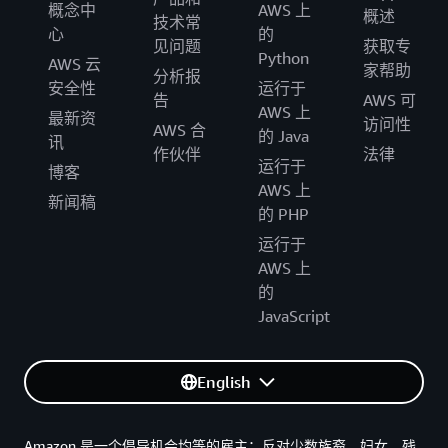
概念中
AWS 上
概述
技术常
心
的
见问题
获取专
Python
AWS 云
家帮助
分析报
安全性
运行于
告
AWS 可
AWS 上
最新资
访问性
AWS 合
的 Java
讯
作伙伴
法律
运行于
博客
AWS 上
新闻稿
的 PHP
运行于
AWS 上
的
JavaScript
English
Amazon 是一个倡导机会均等的雇主：反对少数族裔、妇女、残