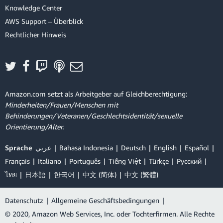
Knowledge Center
AWS Support – Überblick
Rechtlicher Hinweis
Amazon.com setzt als Arbeitgeber auf Gleichberechtigung:
Minderheiten/Frauen/Menschen mit
Behinderungen/Veteranen/Geschlechtsidentität/sexuelle
Orientierung/Alter.
Sprache
عربي
Bahasa Indonesia
Deutsch
English
Español
Français
Italiano
Português
Tiếng Việt
Türkçe
Ρусский
ไทย
日本語
한국어
中文 (简体)
中文 (繁體)
Datenschutz
|
Allgemeine Geschäftsbedingungen
|
© 2020, Amazon Web Services, Inc. oder Tochterfirmen. Alle Rechte