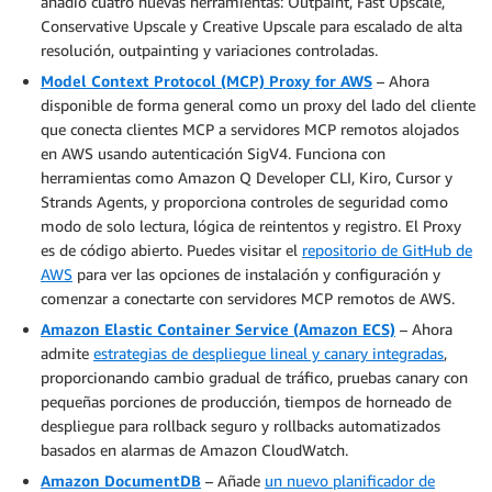
añadió cuatro nuevas herramientas: Outpaint, Fast Upscale,
Conservative Upscale y Creative Upscale para escalado de alta
resolución, outpainting y variaciones controladas.
Model Context Protocol (MCP) Proxy for AWS
– Ahora
disponible de forma general como un proxy del lado del cliente
que conecta clientes MCP a servidores MCP remotos alojados
en AWS usando autenticación SigV4. Funciona con
herramientas como Amazon Q Developer CLI, Kiro, Cursor y
Strands Agents, y proporciona controles de seguridad como
modo de solo lectura, lógica de reintentos y registro. El Proxy
es de código abierto. Puedes visitar el
repositorio de GitHub de
AWS
para ver las opciones de instalación y configuración y
comenzar a conectarte con servidores MCP remotos de AWS.
Amazon Elastic Container Service (Amazon ECS)
– Ahora
admite
estrategias de despliegue lineal y canary integradas
,
proporcionando cambio gradual de tráfico, pruebas canary con
pequeñas porciones de producción, tiempos de horneado de
despliegue para rollback seguro y rollbacks automatizados
basados en alarmas de Amazon CloudWatch.
Amazon DocumentDB
– Añade
un nuevo planificador de