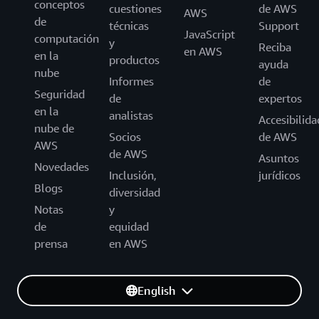
conceptos
cuestiones
de AWS
AWS
de
técnicas
Support
JavaScript
computación
y
Reciba
en AWS
en la
productos
ayuda
nube
Informes
de
Seguridad
de
expertos
en la
analistas
Accesibilida
nube de
Socios
de AWS
AWS
de AWS
Asuntos
Novedades
Inclusión,
jurídicos
Blogs
diversidad
Notas
y
de
equidad
prensa
en AWS
English