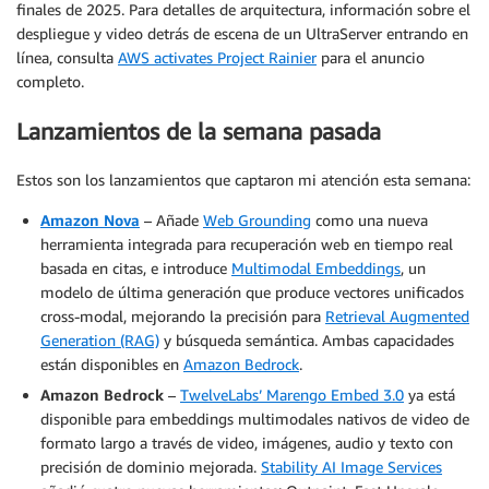
finales de 2025. Para detalles de arquitectura, información sobre el
despliegue y video detrás de escena de un UltraServer entrando en
línea, consulta
AWS activates Project Rainier
para el anuncio
completo.
Lanzamientos de la semana pasada
Estos son los lanzamientos que captaron mi atención esta semana:
Amazon Nova
– Añade
Web Grounding
como una nueva
herramienta integrada para recuperación web en tiempo real
basada en citas, e introduce
Multimodal Embeddings
, un
modelo de última generación que produce vectores unificados
cross-modal, mejorando la precisión para
Retrieval Augmented
Generation (RAG)
y búsqueda semántica. Ambas capacidades
están disponibles en
Amazon Bedrock
.
Amazon Bedrock
–
TwelveLabs’ Marengo Embed 3.0
ya está
disponible para embeddings multimodales nativos de video de
formato largo a través de video, imágenes, audio y texto con
precisión de dominio mejorada.
Stability AI Image Services