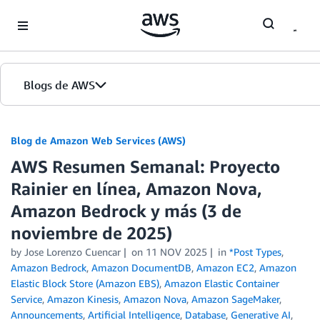
Skip to Main Content
Blogs de AWS
Inicio
Blog de Amazon Web Services (AWS)
AWS Resumen Semanal: Proyecto
Ediciones
Rainier en línea, Amazon Nova,
Amazon Bedrock y más (3 de
noviembre de 2025)
by
Jose Lorenzo Cuencar
on
11 NOV 2025
in
*Post Types
,
Amazon Bedrock
,
Amazon DocumentDB
,
Amazon EC2
,
Amazon
Elastic Block Store (Amazon EBS)
,
Amazon Elastic Container
Service
,
Amazon Kinesis
,
Amazon Nova
,
Amazon SageMaker
,
Announcements
,
Artificial Intelligence
,
Database
,
Generative AI
,