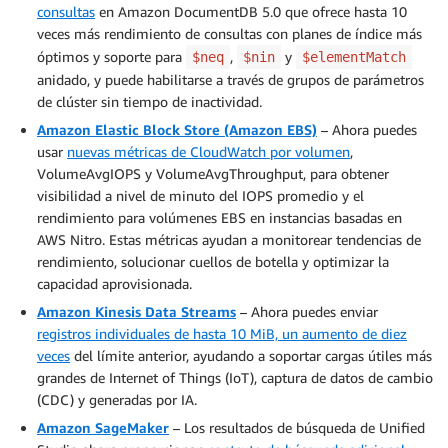
consultas
en Amazon DocumentDB 5.0 que ofrece hasta 10
veces más rendimiento de consultas con planes de índice más
óptimos y soporte para
,
y
$neq
$nin
$elementMatch
anidado, y puede habilitarse a través de grupos de parámetros
de clúster sin tiempo de inactividad.
Amazon Elastic Block Store (Amazon EBS)
– Ahora puedes
usar
nuevas métricas de CloudWatch por volumen
,
VolumeAvgIOPS y VolumeAvgThroughput, para obtener
visibilidad a nivel de minuto del IOPS promedio y el
rendimiento para volúmenes EBS en instancias basadas en
AWS Nitro. Estas métricas ayudan a monitorear tendencias de
rendimiento, solucionar cuellos de botella y optimizar la
capacidad aprovisionada.
Amazon Kinesis Data Streams
– Ahora puedes enviar
registros individuales de hasta 10 MiB, un aumento de diez
veces
del límite anterior, ayudando a soportar cargas útiles más
grandes de Internet of Things (IoT), captura de datos de cambio
(CDC) y generadas por IA.
Amazon SageMaker
– Los resultados de búsqueda de Unified