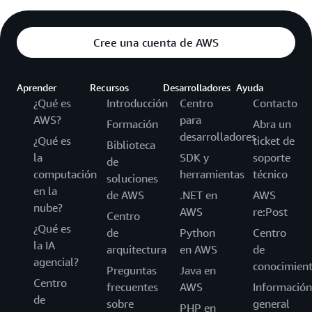
Cree una cuenta de AWS
Aprender
Recursos
Desarrolladores
Ayuda
¿Qué es
Introducción
Centro
Contacto
AWS?
para
Formación
Abra un
desarrolladores
¿Qué es
ticket de
Biblioteca
la
SDK y
soporte
de
computación
herramientas
técnico
soluciones
en la
de AWS
.NET en
AWS
nube?
AWS
re:Post
Centro
¿Qué es
de
Python
Centro
la IA
arquitectura
en AWS
de
agencial?
conocimien
Preguntas
Java en
Centro
frecuentes
AWS
Información
de
sobre
general
PHP en