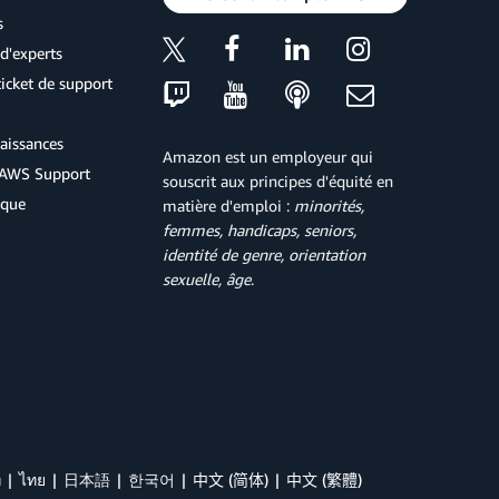
s
d'experts
icket de support
aissances
Amazon est un employeur qui
d'AWS Support
souscrit aux principes d'équité en
ique
matière d'emploi :
minorités,
femmes, handicaps, seniors,
identité de genre, orientation
sexuelle, âge
.
й
ไทย
日本語
한국어
中文 (简体)
中文 (繁體)