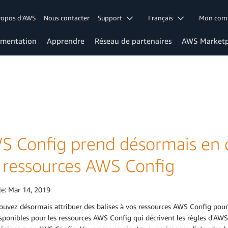
ropos d'AWS
Nous contacter
Support
Français
Mon co
mentation
Apprendre
Réseau de partenaires
AWS Marketp
S Config prend désormais en c
s ressources AWS Config
le:
Mar 14, 2019
uvez désormais attribuer des balises à vos ressources AWS Config pour l'
sponibles pour les ressources AWS Config qui décrivent les règles d'AWS