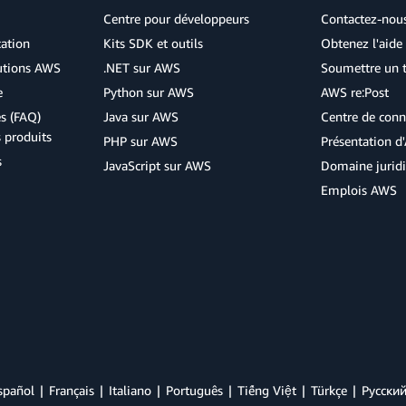
Centre pour développeurs
Contactez-nou
cation
Kits SDK et outils
Obtenez l'aide 
lutions AWS
.NET sur AWS
Soumettre un t
e
Python sur AWS
AWS re:Post
s (FAQ)
Java sur AWS
Centre de conn
s produits
PHP sur AWS
Présentation 
s
JavaScript sur AWS
Domaine jurid
Emplois AWS
spañol
Français
Italiano
Português
Tiếng Việt
Türkçe
Ρусски