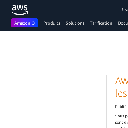
À p
Amazon Q
Produits
Solutions
Tarification
Docu
Passer au contenu principal
AW
le
Publié 
Vous po
sont di