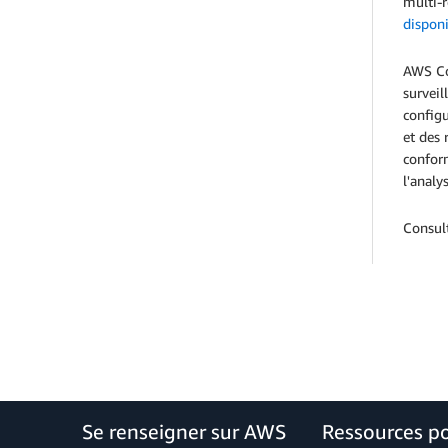
multi-r
dispon
AWS Con
surveil
configu
et des 
conform
l'analy
Consul
Se renseigner sur AWS
Ressources p