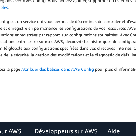
égions avec AWS Config. Vous pouvez ajouter, supprimer ou lister des b
ibles
.
fig est un service qui vous permet de déterminer, de contrôler et d'éva
le et enregistre en permanence les configurations de vos ressources AWS
rations enregistrées par rapport aux configurations souhaitées. Avec Co
relations entre les ressources AWS, découvrir les historiques de configur
ité globale aux configurations spécifiées dans vos directives internes. C
se de la sécurité, la gestion des modifications et le diagnostic de défaill
tez la page
Attribuer des balises dans AWS Config
pour plus d'informati
our AWS
Développeurs sur AWS
Aide