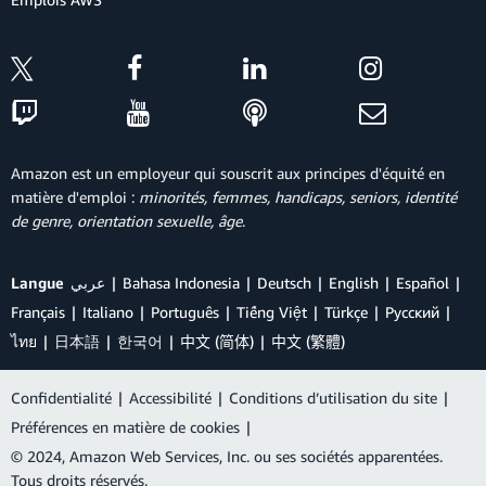
Amazon est un employeur qui souscrit aux principes d'équité en
matière d'emploi :
minorités, femmes, handicaps, seniors, identité
de genre, orientation sexuelle, âge
.
Langue
عربي
Bahasa Indonesia
Deutsch
English
Español
Français
Italiano
Português
Tiếng Việt
Türkçe
Ρусский
ไทย
日本語
한국어
中文 (简体)
中文 (繁體)
Confidentialité
|
Accessibilité
|
Conditions d’utilisation du site
|
Préférences en matière de cookies
|
© 2024, Amazon Web Services, Inc. ou ses sociétés apparentées.
Tous droits réservés.