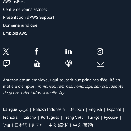
AWS re:Post
Centre de connaissances
Présentation d'AWS Support
Domaine juridique
Emplois AWS
Amazon est un employeur qui souscrit aux principes d'équité en
matière d'emploi :
minorités, femmes, handicaps, seniors, identité
de genre, orientation sexuelle, âge
.
Langue
عربي
Bahasa Indonesia
Deutsch
English
Español
Français
Italiano
Português
Tiếng Việt
Türkçe
Ρусский
ไทย
日本語
한국어
中文 (简体)
中文 (繁體)