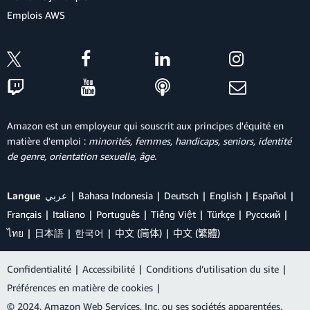
Emplois AWS
Amazon est un employeur qui souscrit aux principes d'équité en
matière d'emploi :
minorités, femmes, handicaps, seniors, identité
de genre, orientation sexuelle, âge
.
Langue
عربي
Bahasa Indonesia
Deutsch
English
Español
Français
Italiano
Português
Tiếng Việt
Türkçe
Ρусский
ไทย
日本語
한국어
中文 (简体)
中文 (繁體)
Confidentialité
|
Accessibilité
|
Conditions d’utilisation du site
|
Préférences en matière de cookies
|
© 2024, Amazon Web Services, Inc. ou ses sociétés apparentées.